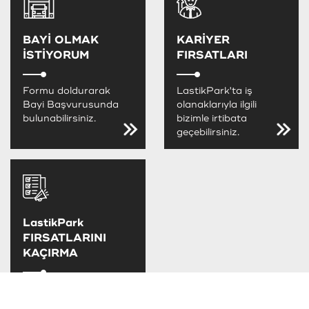
BAYİ OLMAK
KARİYER
İSTİYORUM
FIRSATLARI
Formu doldurarak
LastikPark'ta iş
Bayi Başvurusunda
olanaklarıyla ilgili
bulunabilirsiniz.
bizimle irtibata
geçebilirsiniz.
LastikPark
FIRSATLARINI
KAÇIRMA
LastikPark
kampanya ve