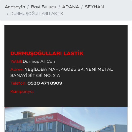
Anasayfa
Bayi Bulucu
ADANA
SEYHAN
DURMUŞOĞULLARI LASTİK
DURMUŞOĞULLARI LASTİK
Yetkili:
Durmuş Ali Can
Adres:
YEŞİLOBA MAH. 46025 SK. YENİ METAL
SANAYİ SİTESİ NO: 2 A
Telefon:
0530 471 8909
Kampanya: