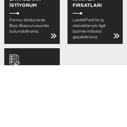
İSTİYORUM
FIRSATLARI
Formu doldurarak
LastikPark'ta iş
Bayi Başvurusunda
olanaklarıyla ilgili
bulunabilirsiniz.
bizimle irtibata
geçebilirsiniz.
LastikPark
FIRSATLARINI
KAÇIRMA
LastikPark
kampanya ve
fırsatlarını takip
edebilirsiniz.