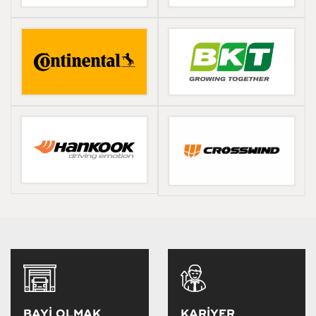
BAYİ OLMAK
KARİYER