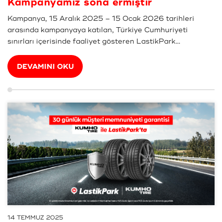
Kampanyamız sona ermiştir
Kampanya, 15 Aralık 2025 – 15 Ocak 2026 tarihleri
arasında kampanyaya katılan, Türkiye Cumhuriyeti
sınırları içerisinde faaliyet gösteren LastikPark
bayilerinden aynı anda 4 adet Hankook marka elektrikli
araç lastiği (Hankook iON veya Ventus S1 evo3 EV) satı...
DEVAMINI OKU
14 TEMMUZ 2025