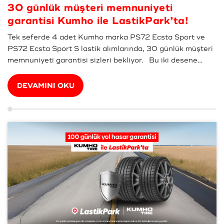
30 günlük müşteri memnuniyeti
garantisi Kumho ile LastikPark’ta!
Tek seferde 4 adet Kumho marka PS72 Ecsta Sport ve
PS72 Ecsta Sport S lastik alımlarında, 30 günlük müşteri
memnuniyeti garantisi sizleri bekliyor. Bu iki desene
sahip Kumho lastiklerde memnuniyetsizlik yaşamanız
durumunda size en yakın LastikPark bayimizle iletişime ...
DEVAMINI OKU