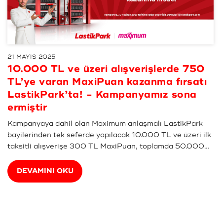
21 MAYIS 2025
10.000 TL ve üzeri alışverişlerde 750
TL’ye varan MaxiPuan kazanma fırsatı
LastikPark’ta! - Kampanyamız sona
ermiştir
Kampanyaya dahil olan Maximum anlaşmalı LastikPark
bayilerinden tek seferde yapılacak 10.000 TL ve üzeri ilk
taksitli alışverişe 300 TL MaxiPuan, toplamda 50.000
TL ve üzeri taksitli alışverişlerde 650 TL, İşCep Hayatım
> Aracım alanında araç kaydını ilk kez ta...
DEVAMINI OKU