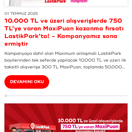
01 TEMMUZ 2025
10.000 TL ve üzeri alışverişlerde 750
TL’ye varan MaxiPuan kazanma fırsatı
LastikPark’ta! - Kampanyamız sona
ermiştir
Kampanyaya dahil olan Maximum anlaşmalı LastikPark
bayilerinden tek seferde yapılacak 10.000 TL ve üzeri ilk
taksitli alışverişe 300 TL MaxiPuan, toplamda 50.000
TL ve üzeri taksitli alışverişlerde 650 TL MaxiPuan,
İşCep Hayatım > Aracım alanında araç kaydını i...
DEVAMINI OKU