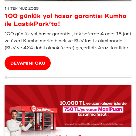
14 TEMMUZ 2025
100 günlük yol hasar garantisi Kumho
ile LastikPark’ta!
100 günlük yol hasar garantisi, tek seferde 4 adet 16 jant
ve üzeri Kumho marka binek ve SUV lastik alımlarında
(SUV ve 4X4 dahil olmak üzere) geçerlidir. Arazi lastikleri
(A/T ve M/T grubu), ticari ve hafif ticari lastikler (C tipi)
ve kamyon tipi lastikler kapsam ...
DEVAMINI OKU