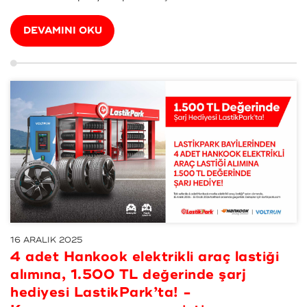
Pirelli marka 4 adet Yaz veya Dört Mevsim Oto / SUV
lastik alımında; 18&rsquo...
DEVAMINI OKU
16 ARALIK 2025
4 adet Hankook elektrikli araç lastiği
alımına, 1.500 TL değerinde şarj
hediyesi LastikPark’ta! -