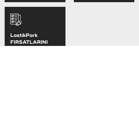
LastikPark
FIRSATLARINI
KAÇIRMA
LastikPark
kampanya ve
fırsatlarını takip
edebilirsiniz.
TAKSİT SEÇENEKLERİ