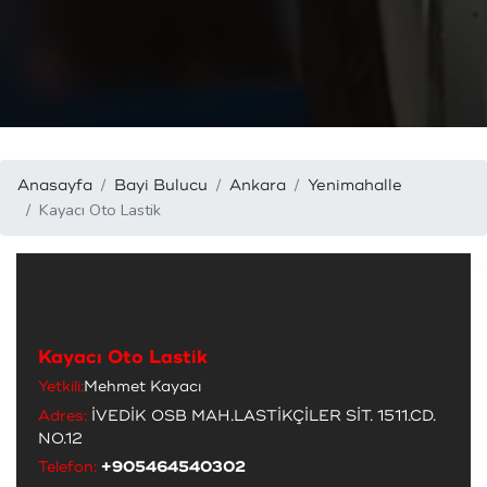
Anasayfa
Bayi Bulucu
Ankara
Yenimahalle
Kayacı Oto Lastik
Kayacı Oto Lastik
Yetkili:
Mehmet Kayacı
Adres:
İVEDİK OSB MAH.LASTİKÇİLER SİT. 1511.CD.
NO.12
Telefon:
+905464540302