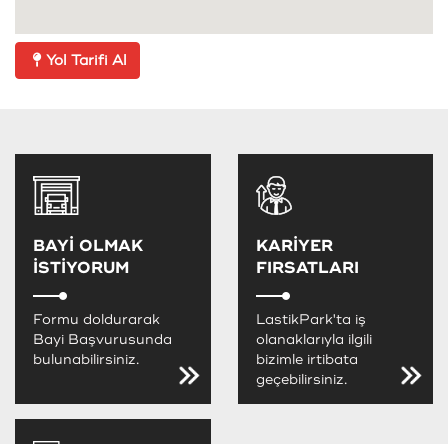
Yol Tarifi Al
BAYİ OLMAK
KARİYER
İSTİYORUM
FIRSATLARI
Formu doldurarak
LastikPark'ta iş
Bayi Başvurusunda
olanaklarıyla ilgili
bulunabilirsiniz.
bizimle irtibata
geçebilirsiniz.