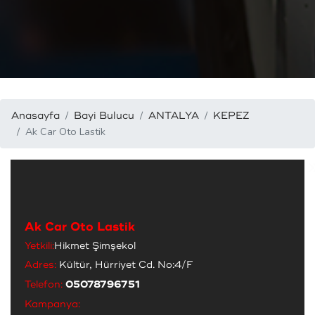
Anasayfa
Bayi Bulucu
ANTALYA
KEPEZ
Ak Car Oto Lastik
Ak Car Oto Lastik
Yetkili:
Hikmet Şimşekol
Adres:
Kültür, Hürriyet Cd. No:4/F
Telefon:
05078796751
Kampanya: