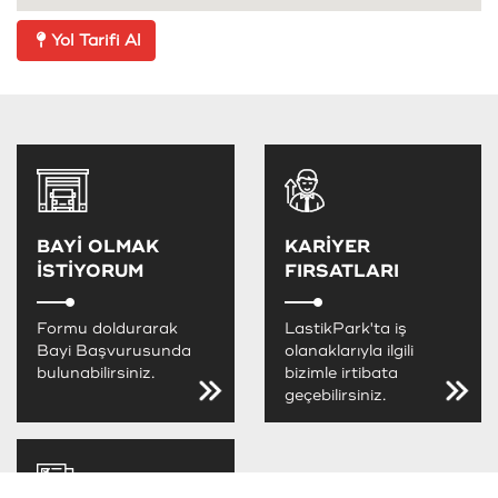
Yol Tarifi Al
BAYİ OLMAK
KARİYER
İSTİYORUM
FIRSATLARI
Formu doldurarak
LastikPark'ta iş
Bayi Başvurusunda
olanaklarıyla ilgili
bulunabilirsiniz.
bizimle irtibata
geçebilirsiniz.