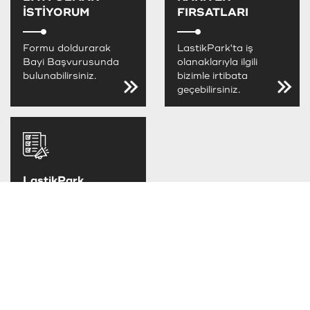
İSTİYORUM
FIRSATLARI
Formu doldurarak
LastikPark'ta iş
Bayi Başvurusunda
olanaklarıyla ilgili
bulunabilirsiniz.
bizimle irtibata
geçebilirsiniz.
LastikPark
FIRSATLARINI
KAÇIRMA
LastikPark
kampanya ve
fırsatlarını takip
edebilirsiniz.