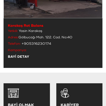
Karakaş Rot Balans
Yetkili:
Yasin Karakaş
Adres:
Gölbucağı Mah. 122. Cad. No:40
Telefon:
+905316230174
Kampanya:
BAYİ DETAY
BAYİ OLMAK
KARİYER