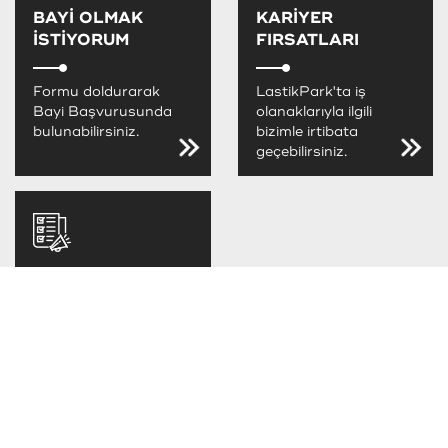
BAYİ OLMAK
KARİYER
İSTİYORUM
FIRSATLARI
Formu doldurarak
LastikPark'ta iş
Bayi Başvurusunda
olanaklarıyla ilgili
bulunabilirsiniz.
bizimle irtibata
geçebilirsiniz.
LastikPark
FIRSATLARINI
KAÇIRMA
LastikPark
kampanya ve
fırsatlarını takip
edebilirsiniz.