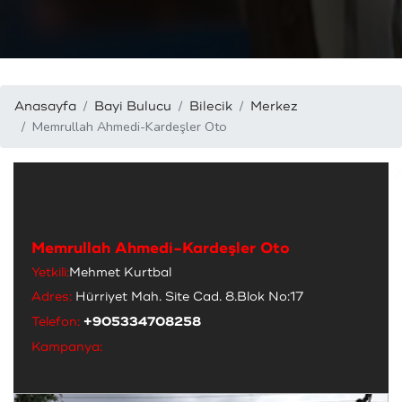
Anasayfa
Bayi Bulucu
Bilecik
Merkez
Memrullah Ahmedi-Kardeşler Oto
Memrullah Ahmedi-Kardeşler Oto
Yetkili:
Mehmet Kurtbal
Adres:
Hürriyet Mah. Site Cad. 8.Blok No:17
Telefon:
+905334708258
Kampanya: