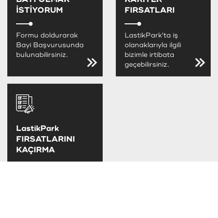
İSTİYORUM
FIRSATLARI
Formu doldurarak
LastikPark'ta iş
Bayi Başvurusunda
olanaklarıyla ilgili
bulunabilirsiniz.
bizimle irtibata
geçebilirsiniz.
LastikPark
FIRSATLARINI
KAÇIRMA
LastikPark
kampanya ve
fırsatlarını takip
edebilirsiniz.