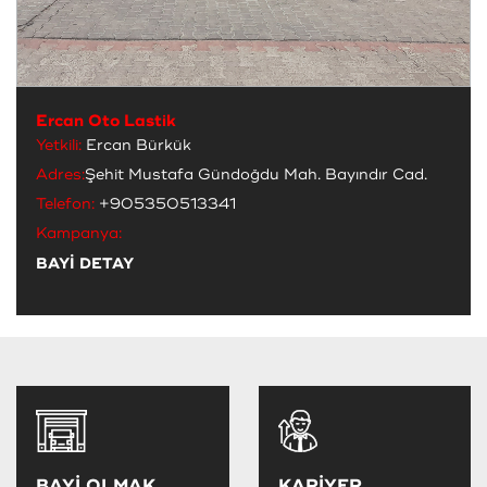
Ercan Oto Lastik
Yetkili:
Ercan Bürkük
Adres:
Şehit Mustafa Gündoğdu Mah. Bayındır Cad.
Telefon:
+905350513341
Kampanya:
BAYİ DETAY
BAYİ OLMAK
KARİYER