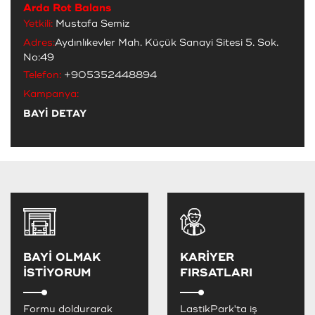
Arda Rot Balans
Yetkili:
Mustafa Semiz
Adres:
Aydınlıkevler Mah. Küçük Sanayi Sitesi 5. Sok.
No:49
Telefon:
+905352448894
Kampanya:
BAYİ DETAY
BAYİ OLMAK
KARİYER
İSTİYORUM
FIRSATLARI
Formu doldurarak
LastikPark'ta iş