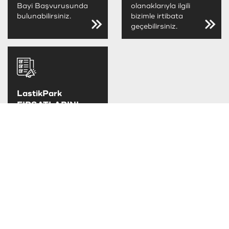
Bayi Başvurusunda
olanaklarıyla ilgili
bulunabilirsiniz.
bizimle irtibata
geçebilirsiniz.
LastikPark
FIRSATLARINI
KAÇIRMA
LastikPark
kampanya ve
fırsatlarını takip
edebilirsiniz.
TAKSİT SEÇENEKLERİ