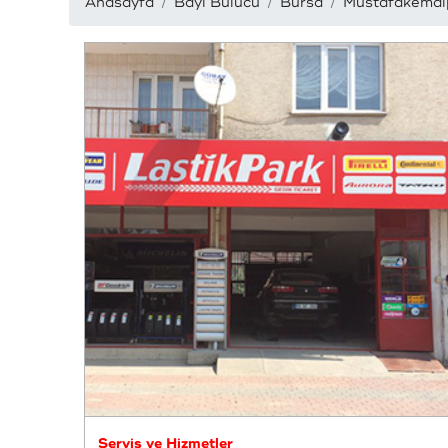
Anasayfa
Bayi Bulucu
Bursa
Mustafakemal
Servis ve Hizmetler