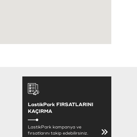
LastikPark FIRSATLARINI
KAÇIRMA
LastikPark kampanya ve
fırsatlarını takip edebilirsiniz.