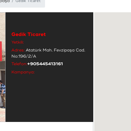
Gedik Ticaret
paşa
Gedik Ticaret
Yetkili:
Adres:
Atatürk Mah. Fevzipaşa Cad.
No:196/2/A
Telefon:
+905445413161
Kampanya: