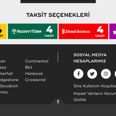
TAKSİT SEÇENEKLERİ
SOSYAL MEDYA
ken
Continental
HESAPLARIMIZ
ssa
Bkt
terfall
Hankook
idgestone
Crosswind
Goodrich
Site Kullanım Koşullar
mho
Kişisel Verilerin Koru
Gizlilik