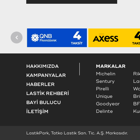
HAKKIMIZDA
MARKALAR
Michelin
Ri
KAMPANYALAR
Sentury
La
HABERLER
Pirelli
Wa
LASTİK REHBERİ
Unique
Br
BAYİ BULUCU
Goodyear
BF
Delinte
Ku
İLETİŞİM
LastikPark, Tatko Lastik San. Tic. A.Ş. Markasıdır.