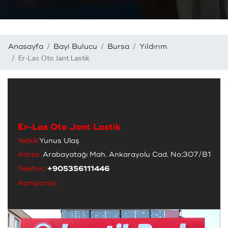
Anasayfa
Bayi Bulucu
Bursa
Yıldırım
Er-Las Oto Jant Lastik
Er-Las Oto Jant Lastik
Yetkili:
Yunus Ulaş
Adres:
Arabayatağı Mah. Ankarayolu Cad. No:307/B1
Telefon:
+905356111446
Kampanya: