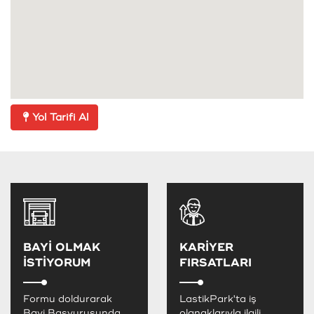
Yol Tarifi Al
BAYİ OLMAK
KARİYER
İSTİYORUM
FIRSATLARI
Formu doldurarak
LastikPark'ta iş
Bayi Başvurusunda
olanaklarıyla ilgili