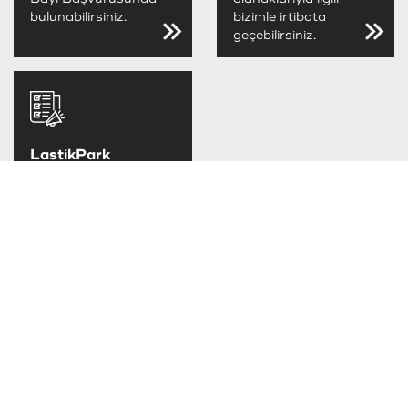
bulunabilirsiniz.
bizimle irtibata
geçebilirsiniz.
LastikPark
FIRSATLARINI
KAÇIRMA
LastikPark
kampanya ve
fırsatlarını takip
edebilirsiniz.
TAKSİT SEÇENEKLERİ