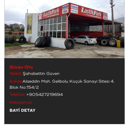
Güven Oto
Yetkili:
Şahabettin Güven
Adres:
Alaeddin Mah. Gelibolu Küçük Sanayi Sitesi 4.
Blok No:154/2
Telefon:
+905427219694
Kampanya:
BAYİ DETAY