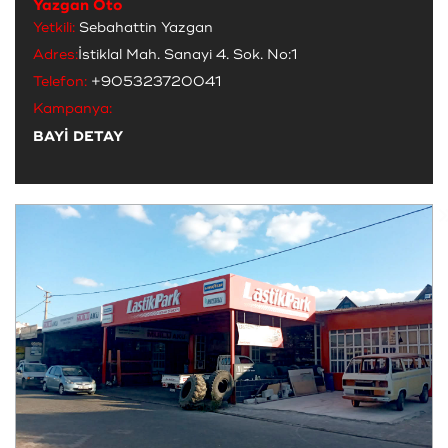
Yazgan Oto
Yetkili:
Sebahattin Yazgan
Adres:
İstiklal Mah. Sanayi 4. Sok. No:1
Telefon:
+905323720041
Kampanya:
BAYİ DETAY