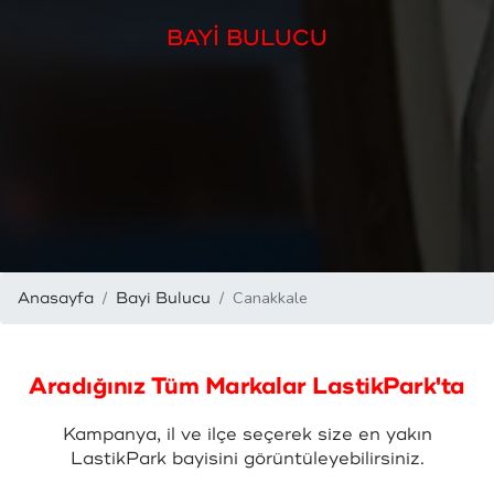
BAYİ BULUCU
Canakkale
Anasayfa
Bayi Bulucu
Aradığınız Tüm Markalar LastikPark'ta
Kampanya, il ve ilçe seçerek size en yakın
LastikPark bayisini görüntüleyebilirsiniz.