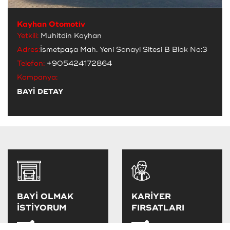
Kayhan Otomotiv
Yetkili:
Muhitdin Kayhan
Adres:
İsmetpaşa Mah. Yeni Sanayi Sitesi B Blok No:3
Telefon:
+905424172864
Kampanya:
BAYİ DETAY
BAYİ OLMAK
KARİYER
İSTİYORUM
FIRSATLARI