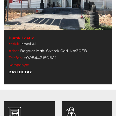
Durak Lastik
Yetkili:
İsmail Al
Adres:
Bağcılar Mah. Siverek Cad. No:30EB
Telefon:
+905447180621
Kampanya:
BAYİ DETAY