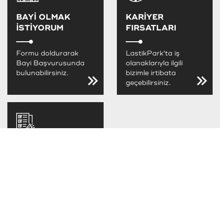
BAYİ OLMAK
KARİYER
İSTİYORUM
FIRSATLARI
Formu doldurarak
LastikPark'ta iş
Bayi Başvurusunda
olanaklarıyla ilgili
bulunabilirsiniz.
bizimle irtibata
geçebilirsiniz.
LastikPark
FIRSATLARINI
KAÇIRMA
LastikPark
kampanya ve
fırsatlarını takip