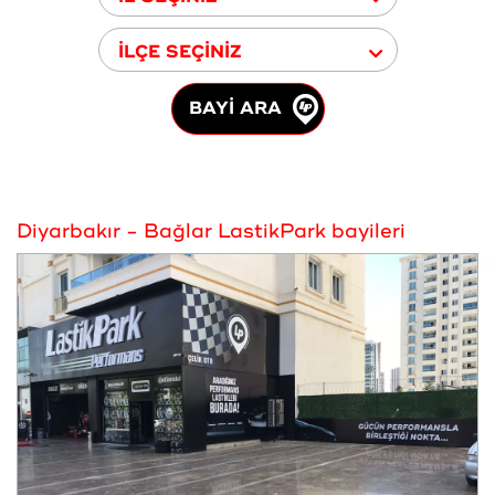
İLÇE SEÇİNİZ
BAYİ ARA
Diyarbakır - Bağlar LastikPark bayileri