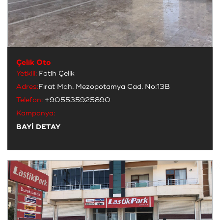
Çelik Oto
Yetkili:
Fatih Çelik
Adres:
Fırat Mah. Mezopotamya Cad. No:13B
Telefon:
+905535925890
Kampanya:
BAYİ DETAY