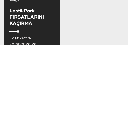
LastikPark
FIRSATLARINI
KAÇIRMA
LastikPark
kampanya ve
fırsatlarını takip
edebilirsiniz.
TAKSİT SEÇENEKLERİ
SOSYAL MEDYADA LASTİKPARK
LastikPark sosyal medya hesaplarımızdan