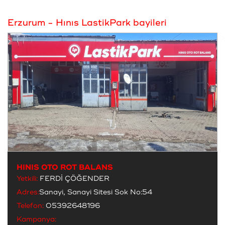
Erzurum - Hınıs LastikPark bayileri
HINIS OTO ROT BALANS
Yetkili:
FERDİ ÇÖĞENDER
Adres:
Sanayi, Sanayi Sitesi Sok No:54
Telefon:
05392648196
Kampanya: