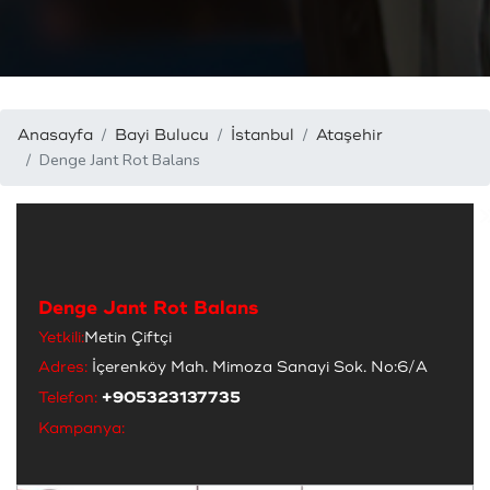
Anasayfa
Bayi Bulucu
İstanbul
Ataşehir
Denge Jant Rot Balans
Denge Jant Rot Balans
Yetkili:
Metin Çiftçi
Adres:
İçerenköy Mah. Mimoza Sanayi Sok. No:6/A
Telefon:
+905323137735
Kampanya: