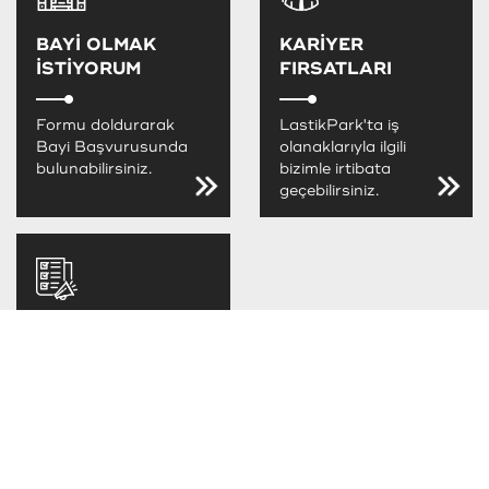
BAYİ OLMAK
KARİYER
İSTİYORUM
FIRSATLARI
Formu doldurarak
LastikPark'ta iş
Bayi Başvurusunda
olanaklarıyla ilgili
bulunabilirsiniz.
bizimle irtibata
geçebilirsiniz.
LastikPark
FIRSATLARINI
KAÇIRMA
LastikPark
kampanya ve
fırsatlarını takip