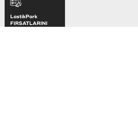
LastikPark
FIRSATLARINI
KAÇIRMA
LastikPark
kampanya ve
fırsatlarını takip
edebilirsiniz.
TAKSİT SEÇENEKLERİ
SOSYAL MEDYADA LASTİKPARK