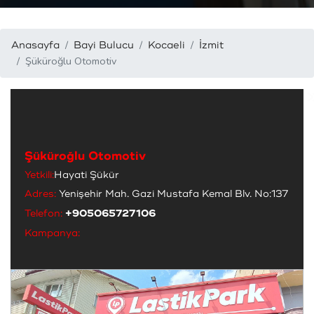
Anasayfa
Bayi Bulucu
Kocaeli
İzmit
Şüküroğlu Otomotiv
Şüküroğlu Otomotiv
Yetkili:
Hayati Şükür
Adres:
Yenişehir Mah. Gazi Mustafa Kemal Blv. No:137
Telefon:
+905065727106
Kampanya: