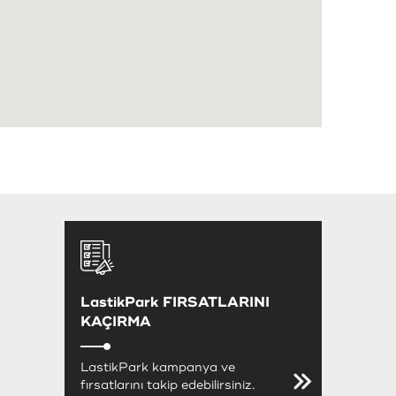
LastikPark FIRSATLARINI
KAÇIRMA
LastikPark kampanya ve
fırsatlarını takip edebilirsiniz.