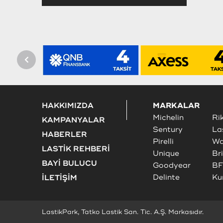
HAKKIMIZDA
MARKALAR
Michelin
Ri
KAMPANYALAR
Sentury
La
HABERLER
Pirelli
Wa
LASTİK REHBERİ
Unique
Br
BAYİ BULUCU
Goodyear
BF
Delinte
Ku
İLETİŞİM
LastikPark, Tatko Lastik San. Tic. A.Ş. Markasıdır.