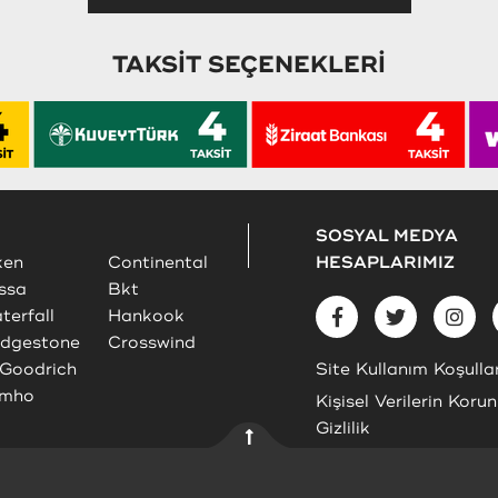
TAKSİT SEÇENEKLERİ
SOSYAL MEDYA
ken
Continental
HESAPLARIMIZ
ssa
Bkt
terfall
Hankook
idgestone
Crosswind
Goodrich
Site Kullanım Koşullar
mho
Kişisel Verilerin Koru
Gizlilik