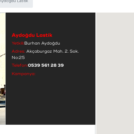
Aydoğdu Lastik
Aydoğdu Lastik
Yetkili:
Burhan Aydoğdu
Adres:
Akçaburgaz Mah. 2. Sok.
No:25
Telefon:
0539 561 28 39
Kampanya: