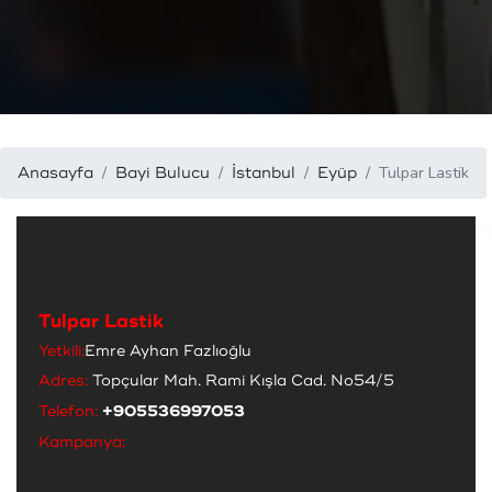
Tulpar Lastik
Anasayfa
Bayi Bulucu
İstanbul
Eyüp
Tulpar Lastik
Yetkili:
Emre Ayhan Fazlıoğlu
Adres:
Topçular Mah. Rami Kışla Cad. No54/5
Telefon:
+905536997053
Kampanya: