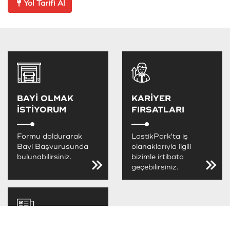
Yol Tarifi Al
BAYİ OLMAK
KARİYER
İSTİYORUM
FIRSATLARI
Formu doldurarak
LastikPark'ta iş
Bayi Başvurusunda
olanaklarıyla ilgili
bulunabilirsiniz.
bizimle irtibata
geçebilirsiniz.