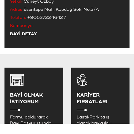
Yetkili:
Cüneyt Özbay
Adres:
Esentepe Mah. Kopdağ Sok. No:3/A
Telefon:
+905372246427
Kampanya:
BAYİ DETAY
BAYİ OLMAK
KARİYER
İSTİYORUM
FIRSATLARI
Formu doldurarak
LastikPark'ta iş
Bayi Başvurusunda
olanaklarıyla ilgili
bulunabilirsiniz.
bizimle irtibata