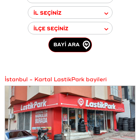
İL SEÇİNİZ
İLÇE SEÇİNİZ
BAYİ ARA
İstanbul - Kartal LastikPark bayileri