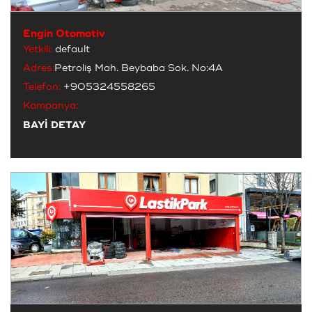
Engin Otomotiv
Yetkili:
default
Adres:
Petroliş Mah. Beybaba Sok. No:4A
Telefon:
+905324558265
Kampanya:
BAYİ DETAY