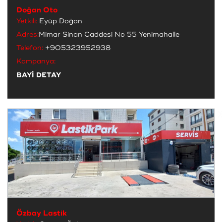
Doğan Oto
Yetkili:
Eyüp Doğan
Adres:
Mimar Sinan Caddesi No 55 Yenimahalle
Telefon:
+905323952938
Kampanya:
BAYİ DETAY
Özbay Lastik