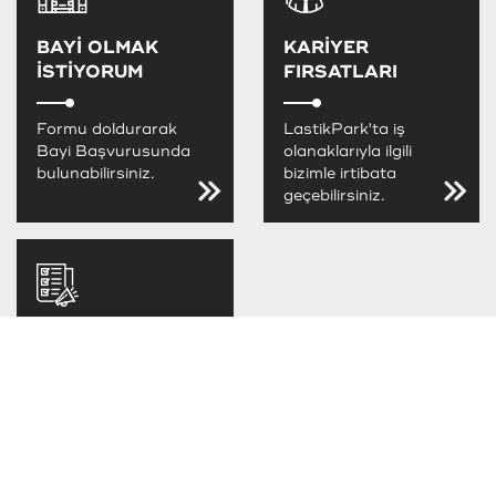
BAYİ OLMAK
KARİYER
İSTİYORUM
FIRSATLARI
Formu doldurarak
LastikPark'ta iş
Bayi Başvurusunda
olanaklarıyla ilgili
bulunabilirsiniz.
bizimle irtibata
geçebilirsiniz.
LastikPark
FIRSATLARINI
KAÇIRMA
LastikPark
kampanya ve
fırsatlarını takip