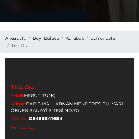
Anasayfa
Bayi Bulucu
Karabük
Safranbolu
Titiz Oto
Titiz Oto
Yetkili:
MESUT TUNÇ
Adres:
BARIŞ MAH. ADNAN MENDERES BULVARI
ÖRNEK SANAYİ SİTESİ NO:75
Telefon:
05456641654
Kampanya: