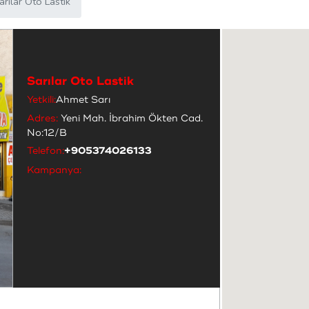
arılar Oto Lastik
Sarılar Oto Lastik
Yetkili:
Ahmet Sarı
Adres:
Yeni Mah. İbrahim Ökten Cad.
No:12/B
Telefon:
+905374026133
Kampanya: