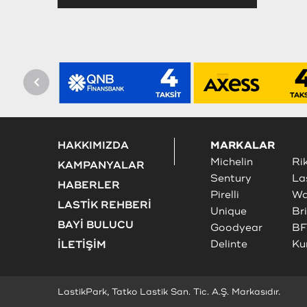
HAKKIMIZDA
MARKALAR
Michelin
Ri
KAMPANYALAR
Sentury
La
HABERLER
Pirelli
Wa
LASTİK REHBERİ
Unique
Br
BAYİ BULUCU
Goodyear
BF
Delinte
Ku
İLETİŞİM
LastikPark, Tatko Lastik San. Tic. A.Ş. Markasıdır.