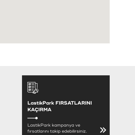
LastikPark FIRSATLARINI
KAÇIRMA
LastikPark kampanya ve
fırsatlarını takip edebilirsiniz.