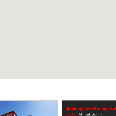
Şahinoğulları Oto İnş. Na
Yetkili:
Ahmet Şahin