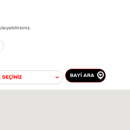
eyebilirsiniz.
BAYİ ARA
E SEÇİNİZ