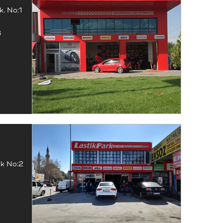
. No:1
8
ok No:2