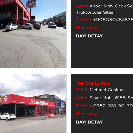
Adres:
Anbar Mah. Ocak Sok
Traktörcüler Sitesi
Telefon:
+90505048483
Kampanya:
BAYİ DETAY
Jet Oto Lastik
Yetkili:
Mehmet Coşkun
Adres:
Şeker Mah., 6158. S
Telefon:
0352-331-30-70
Kampanya:
BAYİ DETAY