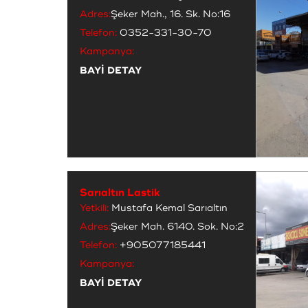
Adres:
Şeker Mah., 16. Sk. No:16
Telefon:
0352-331-30-70
Kampanya:
BAYİ DETAY
Sarıaltın Lastik
Yetkili:
Mustafa Kemal Sarıaltın
Adres:
Şeker Mah. 6140. Sok. No:2
Telefon:
+905077185441
Kampanya:
BAYİ DETAY