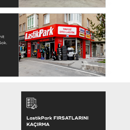
hit
Sok.
7
LastikPark FIRSATLARINI
KAÇIRMA