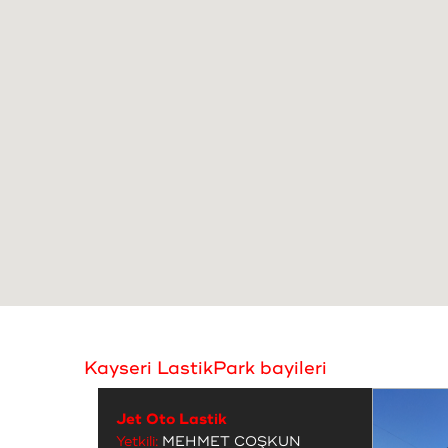
Kayseri LastikPark bayileri
Jet Oto Lastik
Yetkili:
MEHMET COŞKUN