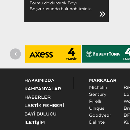
Formu doldurarak Bayi
Başvurusunda bulunabilirsiniz.
HAKKIMIZDA
MARKALAR
Michelin
Ri
KAMPANYALAR
Sentury
La
HABERLER
Pirelli
Wa
LASTİK REHBERİ
Unique
Br
BAYİ BULUCU
Goodyear
BF
Delinte
Ku
İLETİŞİM