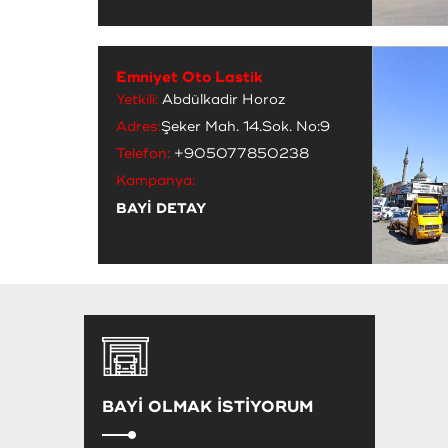
Emniyet Oto Lastik
Yetkili:
Abdülkadir Horoz
Adres:
Şeker Mah. 14.Sok. No:9
Telefon:
+905077850238
Kampanya:
BAYİ DETAY
BAYİ OLMAK İSTİYORUM