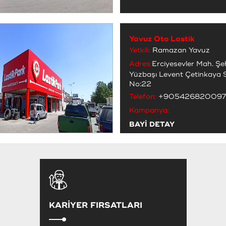
Yavuz Oto Lastik
Yetkili:
Ramazan Yavuz
Adres:
Erciyesevler Mah. Şe
Yüzbaşı Levent Çetinkaya 
No:22
Telefon:
+90542682009
Kampanya:
BAYİ DETAY
KARİYER FIRSATLARI