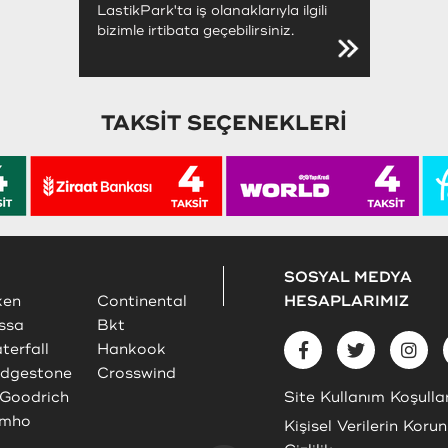
LastikPark'ta iş olanaklarıyla ilgili
bizimle irtibata geçebilirsiniz.
TAKSİT SEÇENEKLERİ
SOSYAL MEDYA
ken
Continental
HESAPLARIMIZ
ssa
Bkt
terfall
Hankook
idgestone
Crosswind
Goodrich
Site Kullanım Koşullar
mho
Kişisel Verilerin Koru