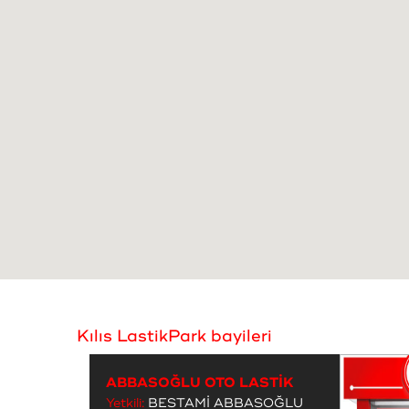
Kılıs LastikPark bayileri
ABBASOĞLU OTO LASTİK
Yetkili:
BESTAMİ ABBASOĞLU