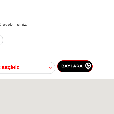
eyebilirsiniz.
BAYİ ARA
E SEÇİNİZ