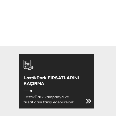
LastikPark FIRSATLARINI
KAÇIRMA
LastikPark kampanya ve
fırsatlarını takip edebilirsiniz.