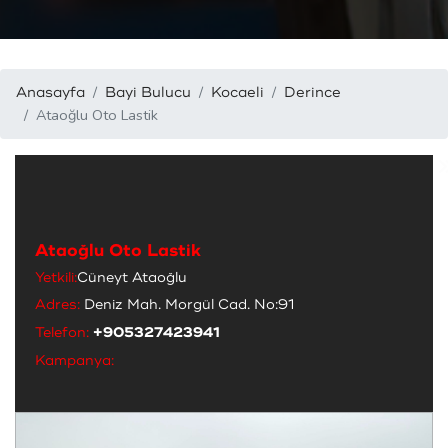
Anasayfa
Bayi Bulucu
Kocaeli
Derince
Ataoğlu Oto Lastik
Ataoğlu Oto Lastik
Yetkili:
Cüneyt Ataoğlu
Adres:
Deniz Mah. Morgül Cad. No:91
Telefon:
+905327423941
Kampanya: