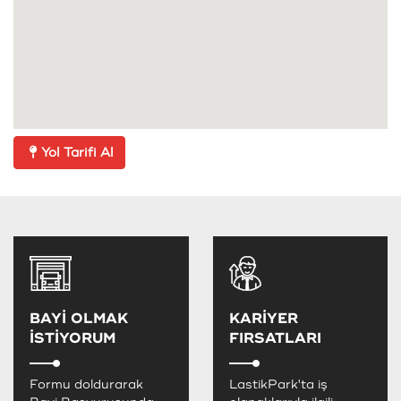
Yol Tarifi Al
BAYİ OLMAK
KARİYER
İSTİYORUM
FIRSATLARI
Formu doldurarak
LastikPark'ta iş