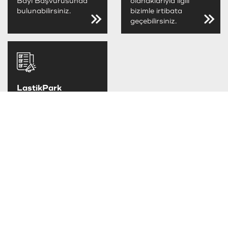
Bayi Başvurusunda
olanaklarıyla ilgili
bulunabilirsiniz.
bizimle irtibata
geçebilirsiniz.
LastikPark
FIRSATLARINI
KAÇIRMA
LastikPark
kampanya ve
fırsatlarını takip
edebilirsiniz.
TAKSİT SEÇENEKLERİ