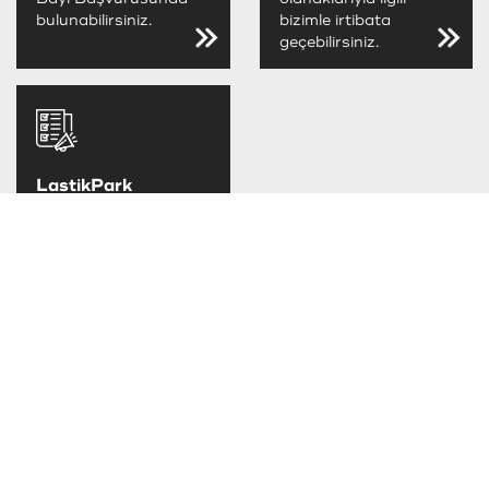
bulunabilirsiniz.
bizimle irtibata
geçebilirsiniz.
LastikPark
FIRSATLARINI
KAÇIRMA
LastikPark
kampanya ve
fırsatlarını takip
edebilirsiniz.
TAKSİT SEÇENEKLERİ