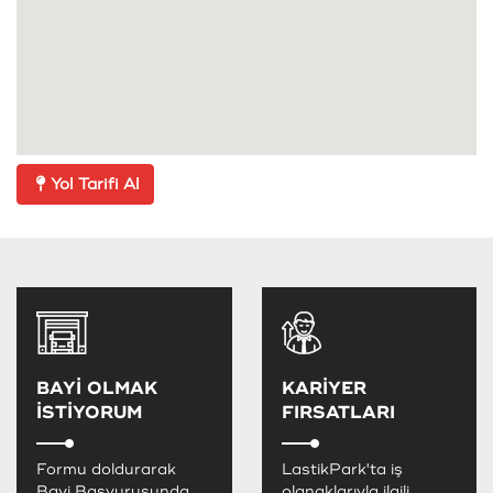
Yol Tarifi Al
BAYİ OLMAK
KARİYER
İSTİYORUM
FIRSATLARI
Formu doldurarak
LastikPark'ta iş
Bayi Başvurusunda
olanaklarıyla ilgili