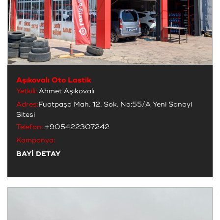
Aşıkovalı Oto Lastik
Yetkili:
Ahmet Aşıkovalı
Adres:
Fuatpaşa Mah. 12. Sok. No:55/A Yeni Sanayi
Sitesi
Telefon:
+905422307242
Kampanya:
BAYİ DETAY