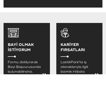
BAYİ OLMAK
KARİYER
İSTİYORUM
FIRSATLARI
Formu doldurarak
LastikPark'ta iş
Bayi Başvurusunda
olanaklarıyla ilgili
bulunabilirsiniz.
bizimle irtibata
geçebilirsiniz.