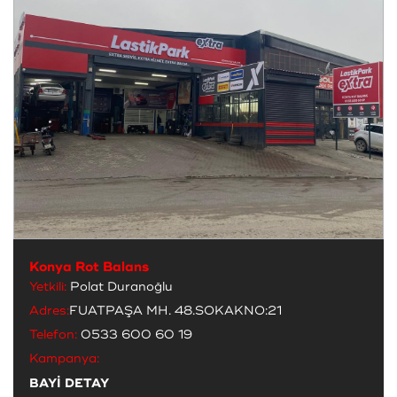
Konya Rot Balans
Yetkili:
Polat Duranoğlu
Adres:
FUATPAŞA MH. 48.SOKAKNO:21
Telefon:
0533 600 60 19
Kampanya:
BAYİ DETAY