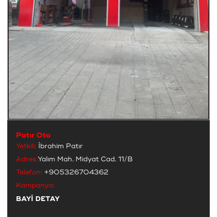
Patır Oto
Yetkili:
İbrahim Patır
Adres:
Yalım Mah. Midyat Cad. 11/B
Telefon:
+905326704362
Kampanya:
BAYİ DETAY