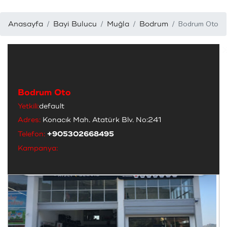
Bodrum Oto
Anasayfa
Bayi Bulucu
Muğla
Bodrum
Bodrum Oto
Yetkili:
default
Adres:
Konacık Mah. Atatürk Blv. No:241
Telefon:
+905302668495
Kampanya: