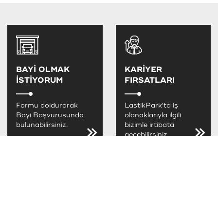
BAYİ OLMAK
KARİYER
İSTİYORUM
FIRSATLARI
Formu doldurarak
LastikPark'ta iş
Bayi Başvurusunda
olanaklarıyla ilgili
bulunabilirsiniz.
bizimle irtibata
geçebilirsiniz.
LastikPark
FIRSATLARINI