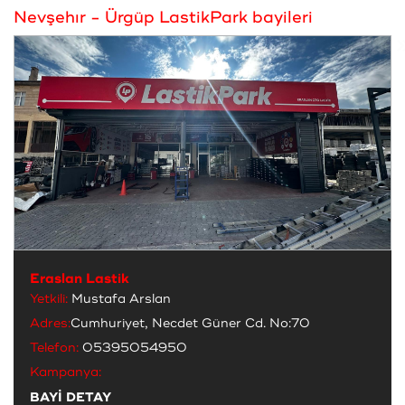
Nevşehır - Ürgüp LastikPark bayileri
Eraslan Lastik
Yetkili:
Mustafa Arslan
Adres:
Cumhuriyet, Necdet Güner Cd. No:70
Telefon:
05395054950
Kampanya:
BAYİ DETAY