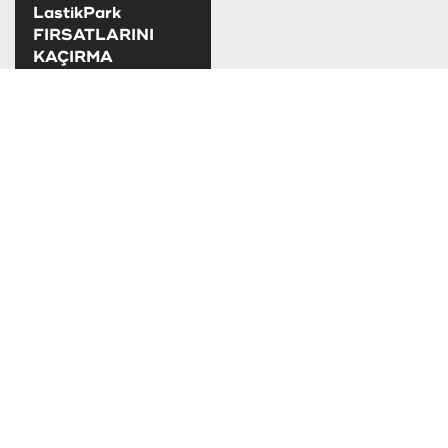
LastikPark
FIRSATLARINI
KAÇIRMA
LastikPark
kampanya ve
fırsatlarını takip
edebilirsiniz.
TAKSİT SEÇENEKLERİ
SOSYAL MEDYADA LASTİKPARK
LastikPark sosyal medya hesaplarımızdan
bizi takip edebilirsiniz.