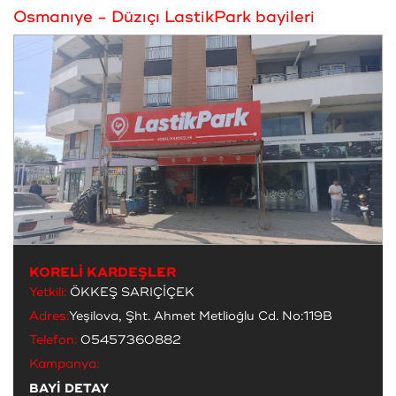
Osmanıye - Düzıçı LastikPark bayileri
KORELİ KARDEŞLER
Yetkili:
ÖKKEŞ SARIÇİÇEK
Adres:
Yeşilova, Şht. Ahmet Metlioğlu Cd. No:119B
Telefon:
05457360882
Kampanya:
BAYİ DETAY