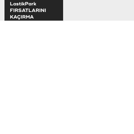
LastikPark
FIRSATLARINI
KAÇIRMA
LastikPark
kampanya ve
fırsatlarını takip
edebilirsiniz.
TAKSİT SEÇENEKLERİ
SOSYAL MEDYADA LASTİKPARK
LastikPark sosyal medya hesaplarımızdan
bizi takip edebilirsiniz.