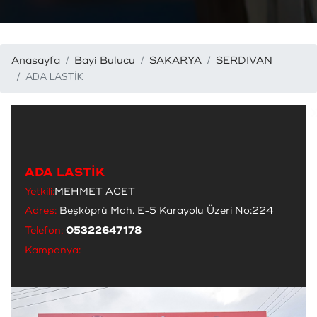
Anasayfa
Bayi Bulucu
SAKARYA
SERDIVAN
ADA LASTİK
ADA LASTİK
Yetkili:
MEHMET ACET
Adres:
Beşköprü Mah. E-5 Karayolu Üzeri No:224
Telefon:
05322647178
Kampanya: