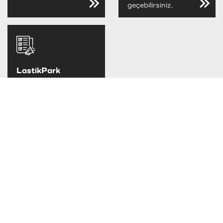
geçebilirsiniz.
LastikPark
FIRSATLARINI
KAÇIRMA
LastikPark
kampanya ve
fırsatlarını takip
edebilirsiniz.
TAKSİT SEÇENEKLERİ