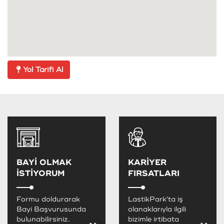
Yol Tarifi Al
BAYİ OLMAK
KARİYER
İSTİYORUM
FIRSATLARI
Formu doldurarak
LastikPark'ta iş
Bayi Başvurusunda
olanaklarıyla ilgili
bulunabilirsiniz.
bizimle irtibata