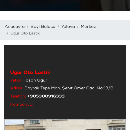
Anasayfa
Bayi Bulucu
Yalova
Merkez
Uğur Oto Lastik
Uğur Oto Lastik
Yetkili:
Hasan Uğur
Adres:
Bayrak Tepe Mah. Şehit Ömer Cad. No:13/B
Telefon:
+905300916333
Kampanya: