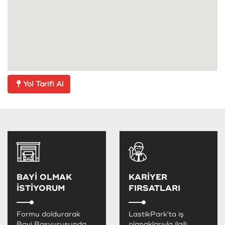
Yol Tarifi Al
BAYİ OLMAK
KARİYER
İSTİYORUM
FIRSATLARI
Formu doldurarak
LastikPark'ta iş
Bayi Başvurusunda
olanaklarıyla ilgili