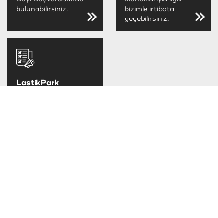
bulunabilirsiniz.
bizimle irtibata
geçebilirsiniz.
LastikPark
FIRSATLARINI
KAÇIRMA
LastikPark
kampanya ve
fırsatlarını takip
edebilirsiniz.
TAKSİT SEÇENEKLERİ