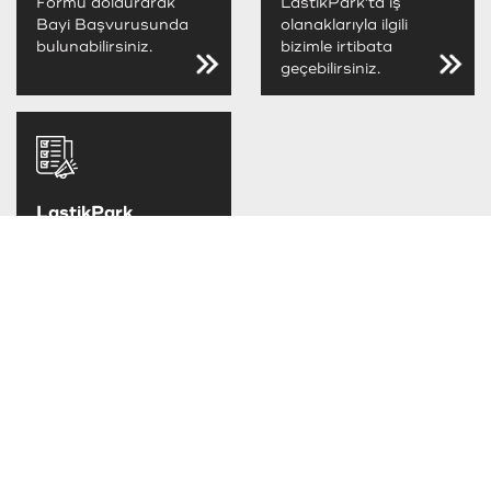
Formu doldurarak
LastikPark'ta iş
Bayi Başvurusunda
olanaklarıyla ilgili
bulunabilirsiniz.
bizimle irtibata
geçebilirsiniz.
LastikPark
FIRSATLARINI
KAÇIRMA
LastikPark
kampanya ve
fırsatlarını takip
edebilirsiniz.
TAKSİT SEÇENEKLERİ