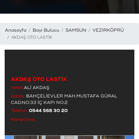
Anasayfa
Bayi Bulucu
SAMSUN
VEZIRKÖPRÜ
AKDAŞ OTO LASTİK
AKDAŞ OTO LASTİK
Yetkili:
ALİ AKDAŞ
Adres:
BAHÇELİEVLER MAH.MUSTAFA GÜRAL
CAD.NO:33 İÇ KAPI NO:2
Telefon:
0544 568 30 20
Kampanya: