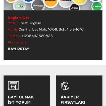
Sağlam Oto
Yetkili:
Eşref Sağlam
Adres:
Cumhuriyet Mah. 1009. Sok. No:346/C
Telefon:
+905442569823
Kampanya:
BAYİ DETAY
BAYİ OLMAK
KARİYER
İSTİYORUM
FIRSATLARI