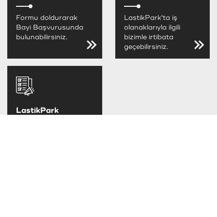
Formu doldurarak
LastikPark'ta iş
Bayi Başvurusunda
olanaklarıyla ilgili
bulunabilirsiniz.
bizimle irtibata
geçebilirsiniz.
LastikPark
FIRSATLARINI
KAÇIRMA
LastikPark
kampanya ve
fırsatlarını takip
edebilirsiniz.