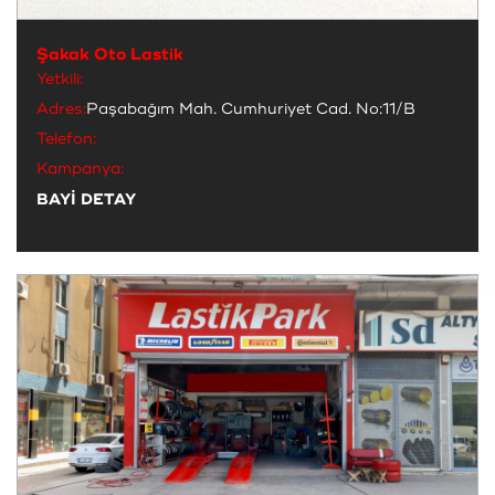
Şakak Oto Lastik
Yetkili:
Adres:
Paşabağım Mah. Cumhuriyet Cad. No:11/B
Telefon:
Kampanya:
BAYİ DETAY