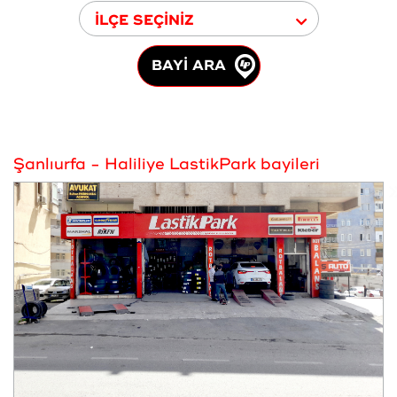
İLÇE SEÇİNİZ
BAYİ ARA
Şanlıurfa - Haliliye LastikPark bayileri