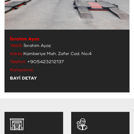
İbrahim Ayaz
Yetkili:
İbrahim Ayaz
Adres:
Kamberiye Mah. Zafer Cad. No:4
Telefon:
+905423212137
Kampanya:
BAYİ DETAY