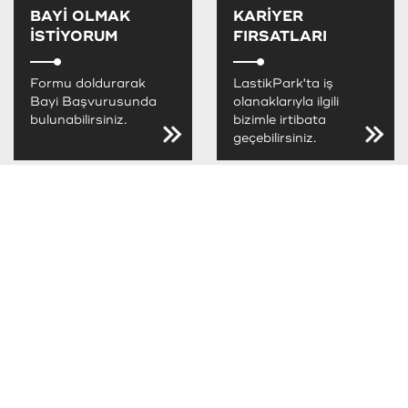
BAYİ OLMAK
KARİYER
İSTİYORUM
FIRSATLARI
Formu doldurarak
LastikPark'ta iş
Bayi Başvurusunda
olanaklarıyla ilgili
bulunabilirsiniz.
bizimle irtibata
geçebilirsiniz.
LastikPark
FIRSATLARINI
KAÇIRMA
LastikPark
kampanya ve
fırsatlarını takip
edebilirsiniz.