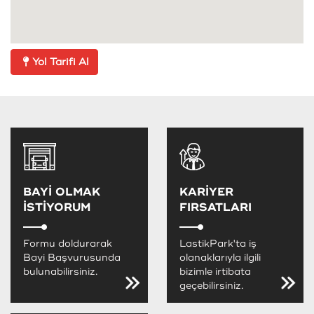
Yol Tarifi Al
BAYİ OLMAK
KARİYER
İSTİYORUM
FIRSATLARI
Formu doldurarak
LastikPark'ta iş
Bayi Başvurusunda
olanaklarıyla ilgili
bulunabilirsiniz.
bizimle irtibata
geçebilirsiniz.