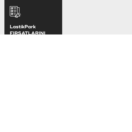
LastikPark
FIRSATLARINI
KAÇIRMA
LastikPark
kampanya ve
fırsatlarını takip
edebilirsiniz.
TAKSİT SEÇENEKLERİ