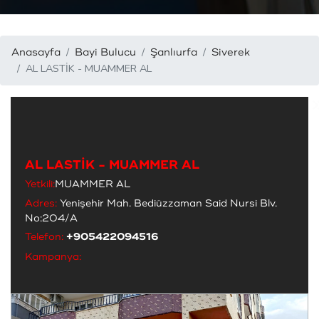
Anasayfa
Bayi Bulucu
Şanlıurfa
Siverek
AL LASTİK - MUAMMER AL
AL LASTİK - MUAMMER AL
Yetkili:
MUAMMER AL
Adres:
Yenişehir Mah. Bediüzzaman Said Nursi Blv.
No:204/A
Telefon:
+905422094516
Kampanya: