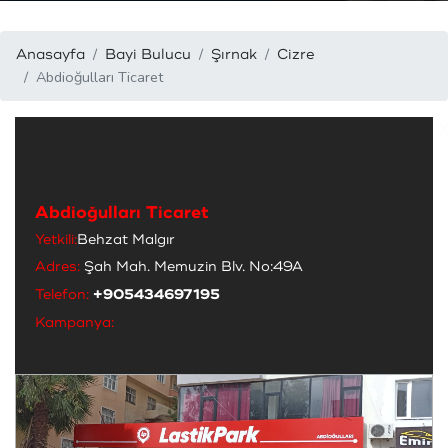
Anasayfa
Bayi Bulucu
Şırnak
Cizre
Abdioğulları Ticaret
Abdioğulları Ticaret
Yetkili:
Behzat Malgır
Adres:
Şah Mah. Memuzin Blv. No:49A
Telefon:
+905434697195
Kampanya: