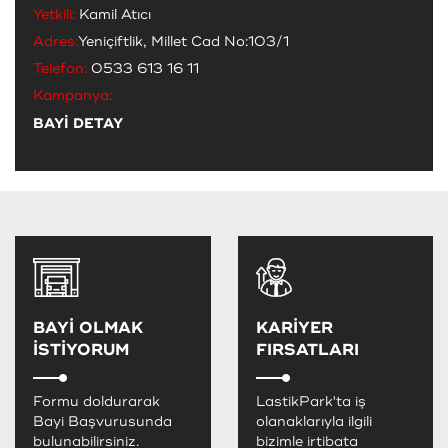
Yetkili:
Kamil Atıcı
Adres:
Yeniçiftlik, Millet Cad No:103/1
Telefon:
0533 613 16 11
Kampanya:
BAYİ DETAY
BAYİ OLMAK
KARİYER
İSTİYORUM
FIRSATLARI
Formu doldurarak
LastikPark'ta iş
Bayi Başvurusunda
olanaklarıyla ilgili
bulunabilirsiniz.
bizimle irtibata