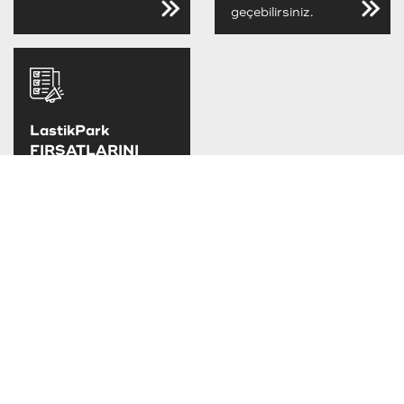
geçebilirsiniz.
LastikPark
FIRSATLARINI
KAÇIRMA
LastikPark
kampanya ve
fırsatlarını takip
edebilirsiniz.
TAKSİT SEÇENEKLERİ