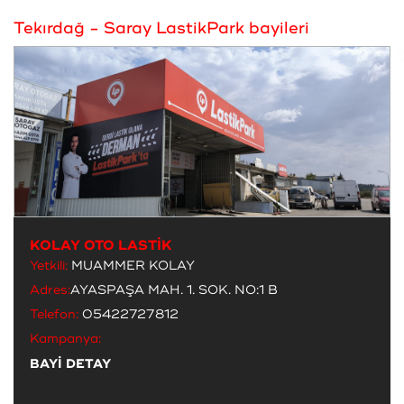
Tekırdağ - Saray LastikPark bayileri
KOLAY OTO LASTİK
Yetkili:
MUAMMER KOLAY
Adres:
AYASPAŞA MAH. 1. SOK. NO:1 B
Telefon:
05422727812
Kampanya:
BAYİ DETAY