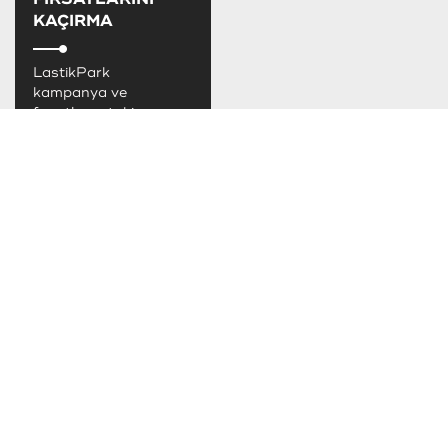
KAÇIRMA
LastikPark
kampanya ve
fırsatlarını takip
edebilirsiniz.
TAKSİT SEÇENEKLERİ
SOSYAL MEDYADA LASTİKPARK
LastikPark sosyal medya hesaplarımızdan
bizi takip edebilirsiniz.