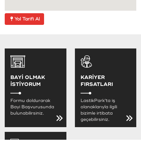
Yol Tarifi Al
BAYİ OLMAK
KARİYER
İSTİYORUM
FIRSATLARI
Formu doldurarak
LastikPark'ta iş
Bayi Başvurusunda
olanaklarıyla ilgili
bulunabilirsiniz.
bizimle irtibata
geçebilirsiniz.