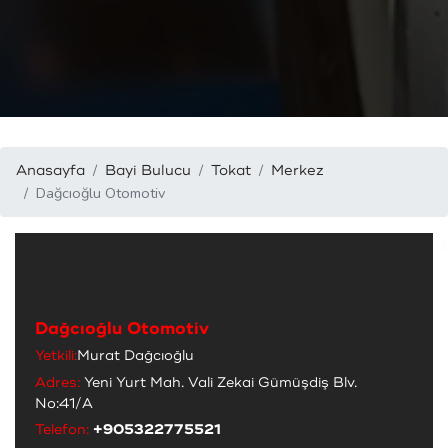
Anasayfa
Bayi Bulucu
Tokat
Merkez
Dağcıoğlu Otomotiv
Dağcıoğlu Otomotiv
Yetkili:
Murat Dağcıoğlu
Adres:
Yeni Yurt Mah. Vali Zekai Gümüşdiş Blv.
No:41/A
Telefon:
+905322775521