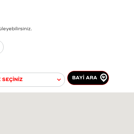
eyebilirsiniz.
BAYİ ARA
E SEÇİNİZ