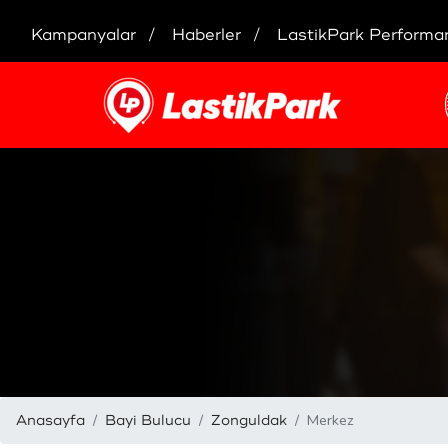
Kampanyalar
Haberler
LastikPark Performa
Merkez
Anasayfa
Bayi Bulucu
Zonguldak