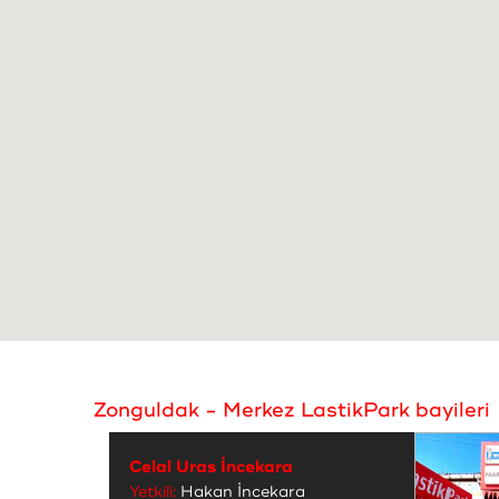
Zonguldak - Merkez LastikPark bayileri
Celal Uras İncekara
Yetkili:
Hakan İncekara