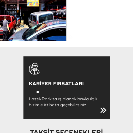
KARİYER FIRSATLARI
LastikPark'ta iş olanaklarıyla ilgili
bizimle irtibata geçebilirsiniz.
TAKSİT SEÇENEKLERİ