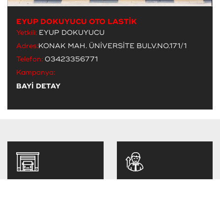
EYUP DOKUYUCU OTO LASTİK
Yetkili:
EYUP DOKUYUCU
Adres:
KONAK MAH. ÜNİVERSİTE BULV.NO.171/1
Telefon:
03423356771
Kampanya:
BAYİ DETAY
BAYİ OLMAK
KARİYER
İSTİYORUM
FIRSATLARI