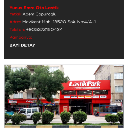
Yunus Emre Oto Lastik
Yetkili:
Adem Çopuroğlu
Adres:
Mavikent Mah. 13520 Sok. No:4/A-1
Telefon:
+905372150424
Kampanya:
BAYİ DETAY