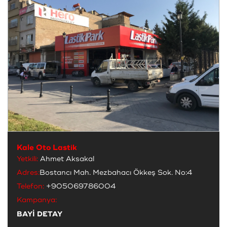
Kale Oto Lastik
Yetkili:
Ahmet Aksakal
Adres:
Bostancı Mah. Mezbahacı Ökkeş Sok. No:4
Telefon:
+905069786004
Kampanya:
BAYİ DETAY