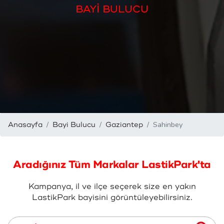
BAYİ BULUCU
Sahinbey
Anasayfa
Bayi Bulucu
Gaziantep
Aradığınız Tüm Markalar LastikPark'ta
Kampanya, il ve ilçe seçerek size en yakın
LastikPark bayisini görüntüleyebilirsiniz.