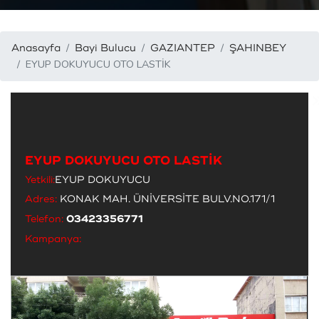
Anasayfa
Bayi Bulucu
GAZIANTEP
ŞAHINBEY
EYUP DOKUYUCU OTO LASTİK
EYUP DOKUYUCU OTO LASTİK
Yetkili:
EYUP DOKUYUCU
Adres:
KONAK MAH. ÜNİVERSİTE BULV.NO.171/1
Telefon:
03423356771
Kampanya: