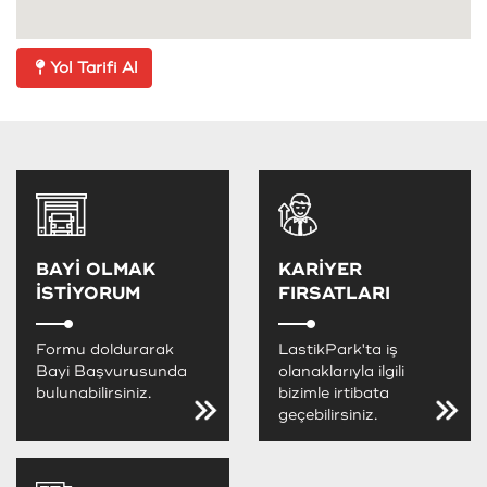
Yol Tarifi Al
BAYİ OLMAK
KARİYER
İSTİYORUM
FIRSATLARI
Formu doldurarak
LastikPark'ta iş
Bayi Başvurusunda
olanaklarıyla ilgili
bulunabilirsiniz.
bizimle irtibata
geçebilirsiniz.