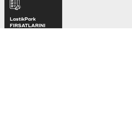
LastikPark
FIRSATLARINI
KAÇIRMA
LastikPark
kampanya ve
fırsatlarını takip
edebilirsiniz.
TAKSİT SEÇENEKLERİ
SOSYAL MEDYADA LASTİKPARK