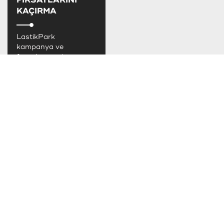
KAÇIRMA
LastikPark
kampanya ve
fırsatlarını takip
edebilirsiniz.
TAKSİT SEÇENEKLERİ
SOSYAL MEDYADA LASTİKPARK
LastikPark sosyal medya hesaplarımızdan
bizi takip edebilirsiniz.