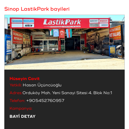
Sinop LastikPark bayileri
Hüseyin Cavit
Yetkili:
Hasan Üçüncüoğlu
Adres:
Orduköy Mah. Yeni Sanayi Sitesi 4. Blok No:1
Telefon:
+905452760957
Kampanya:
BAYİ DETAY