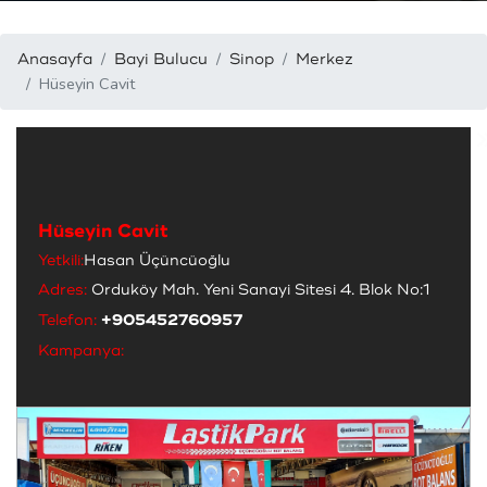
Anasayfa
Bayi Bulucu
Sinop
Merkez
Hüseyin Cavit
Hüseyin Cavit
Yetkili:
Hasan Üçüncüoğlu
Adres:
Orduköy Mah. Yeni Sanayi Sitesi 4. Blok No:1
Telefon:
+905452760957
Kampanya: