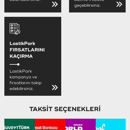
geçebilirsiniz.
LastikPark
FIRSATLARINI
KAÇIRMA
LastikPark
kampanya ve
fırsatlarını takip
edebilirsiniz.
TAKSİT SEÇENEKLERİ