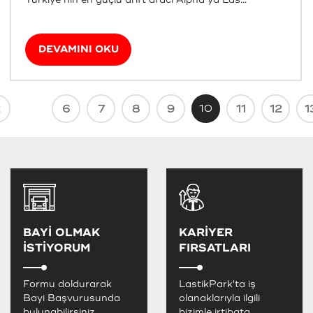
DEVAMINI OKU
6
7
8
9
10
11
12
1
BAYİ OLMAK
KARİYER
İSTİYORUM
FIRSATLARI
Formu doldurarak
LastikPark'ta iş
Bayi Başvurusunda
olanaklarıyla ilgili
bulunabilirsiniz.
bizimle irtibata