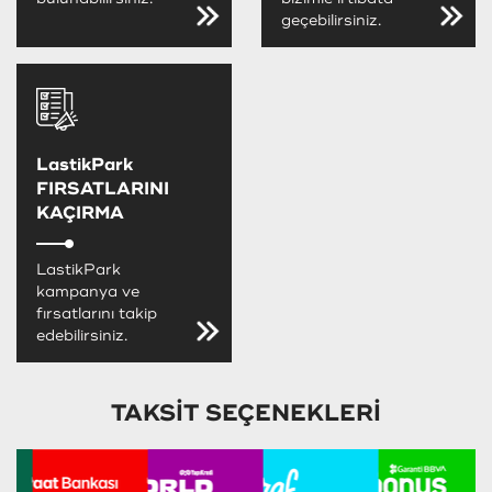
geçebilirsiniz.
LastikPark
FIRSATLARINI
KAÇIRMA
LastikPark
kampanya ve
fırsatlarını takip
edebilirsiniz.
TAKSİT SEÇENEKLERİ