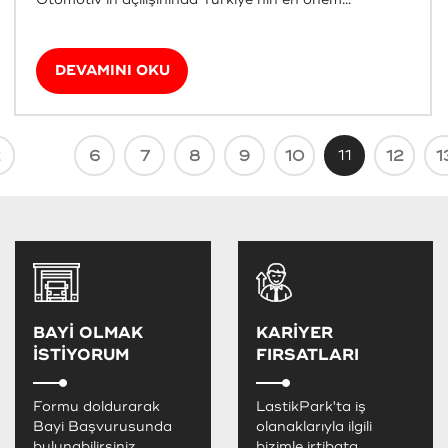
DEVAMINI OKU
6
7
8
9
10
11
12
1
BAYİ OLMAK
KARİYER
İSTİYORUM
FIRSATLARI
Formu doldurarak
LastikPark'ta iş
Bayi Başvurusunda
olanaklarıyla ilgili
bulunabilirsiniz.
bizimle irtibata