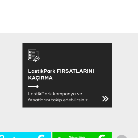
DEVAMINI OKU
DEVAMI
LastikPark FIRSATLARINI
KAÇIRMA
LastikPark kampanya ve
fırsatlarını takip edebilirsiniz.