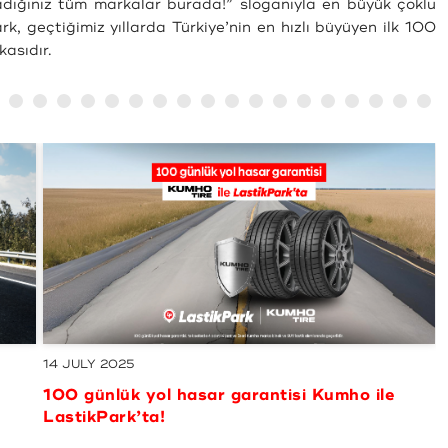
adığınız tüm markalar burada!” sloganıyla en büyük çoklu
k, geçtiğimiz yıllarda Türkiye’nin en hızlı büyüyen ilk 100
kasıdır.
21 MAY 2025
’ye
10.000 TL ve üzeri alışverişlerde 750 TL’ye
varan MaxiPuan kazanma fırsatı
tir
LastikPark’ta! - Kampanyamız sona ermiştir