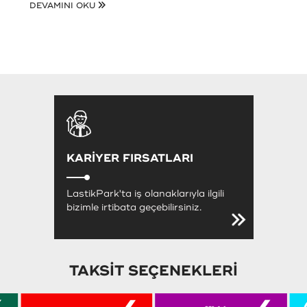
DEVAMINI OKU
KARİYER FIRSATLARI
LastikPark'ta iş olanaklarıyla ilgili
bizimle irtibata geçebilirsiniz.
TAKSİT SEÇENEKLERİ