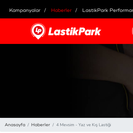
Kampanyalar
Haberler
LastikPark Performa
4 Mevsim - Yaz ve Kış Lastiği
Anasayfa
Haberler