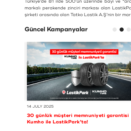
Türkiye’de 81 ilde 500’ün üzerinde bayi ve “ar
markalı perakende zinciri markası olan LastikPar
şirketi arasında olan Tatko Lastik A.Ş’nin bir mar
Güncel Kampanyalar
01 JULY 2025
o ile
10.000 TL ve üzeri alışverişlerde 750 TL
varan MaxiPuan kazanma fırsatı
LastikPark’ta! - Kampanyamız sona ermiş